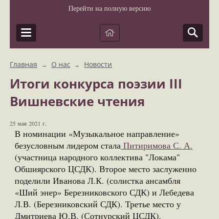
Перейти на полную версию
Главная
О нас
Новости
→
→
Итоги конкурса поэзии III
Вишневские чтения
25 мая 2021 г.
В номинации «Музыкальное направление»
безусловным лидером стала
Питиримова С. А.
(участница народного коллектива "Локама"
Обшиярского ЦСДК). Второе место заслуженно
поделили Иванова Л.К. (солистка ансамбля
«Ший энер» Березниковского СДК) и Лебедева
Л.В. (Березниковский СДК). Третье место у
Дмитриева Ю.В. (Сотнурский ЦСДК).