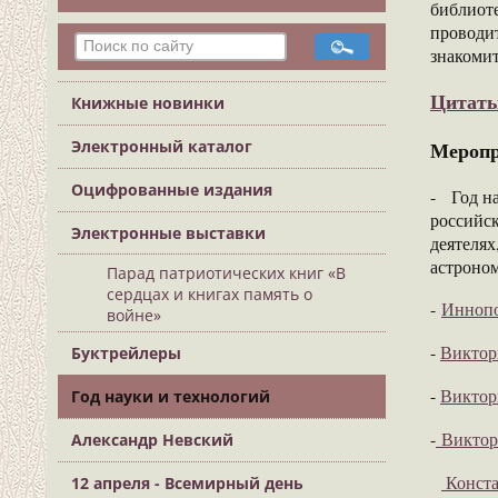
библиоте
проводит
знакомит
Цитаты
Книжные новинки
Меропр
Электронный каталог
Оцифрованные издания
- Год н
российск
Электронные выставки
деятеля
астроно
Парад патриотических книг «В
сердцах и книгах память о
-
Иннопо
войне»
-
Виктор
Буктрейлеры
-
Виктор
Год науки и технологий
-
Виктори
Александр Невский
Конста
12 апреля - Всемирный день