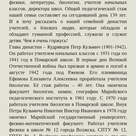
физики, литературы, биологии, учителя начальных
классов, директора школ. Общий педагогический стаж
нашей семьи составляет на сегодняшний день 139 лет.
И я хочу рассказать о нашей семейной династии
учителей, о близких людях, которые обладали и
обладают гуманной профессией, служили и служат
детям. Чем я очень горжусь!
Глава династии – Кудрявцев Петр Кузьмич (1901-1942).
Он работал учителем начальных классов с 1931 года по
1941 год в Помарской школе. В первые дни Великой
Отечественной войны был призван в армию и погиб в
августе 1942 года под Ржевом. Его племянница
Ефимова Елизавета Алексеевна проработала учителем
биологии. Её стаж работы – 40 лет. Она окончила
факультет биологии, химии, географии Марийского
педагогического института в 1961 году. С 1970 года
работала учителем биологии в Помарской школе. Внук
Петра Кузьмича Никитин Виктор Иванович в 1978 году
окончил Марийский государственный университет,
физико-математический факультет. Работал учителем
физики в школе № 12 города Волжска, СПТУ № 12,
ГПТУ № 4. Выбрали профессию учителя и две его