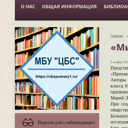
О НАС
ОБЩАЯ ИНФОРМАЦИЯ
БИБЛИО
Главная
«Мы
3 ноября 202
Предста
«Пропав
Авторы 
класса 
призванн
Марий Эл
При соз
обществ
Большую
исследо
Версия для слабовидящих
Еще нес