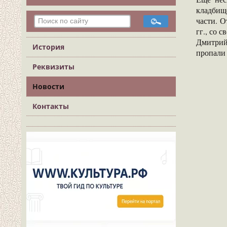
кладбищ
части. 
гг., со 
Дмитрий
История
пропали 
Реквизиты
Новости
Контакты