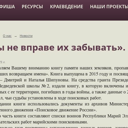
АФИША
РЕСУРСЫ
КРАЕВЕДЕНИЕ
НАШИ ПРОЕКТ
→
О нас
→
Новости
 не вправе их забывать».
1 г.
вляем Вашему вниманию книгу памяти наших земляков, пропав
ших возвращаем имена». Книга выпущена в 2015 году и посвяще
– Дмитрий и Наталья Шипуновы. На средства гранта Президе
Медведевской школы №2, издали книгу, в которую включены 
ых с ее территории, погибших в годы войны, а также данные о 
, чьи судьбы установлены в ходе поисковых работ.
дании книги использовались документы из архивов Министе
енного движения «Поисковое движение России».
 часть книги составляют списки воинов Республики Марий Эл, 
вательских работ марийскими поисковиками.
колько глав посвящены установлению данных воинов, захор