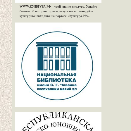
WWW.КУЛЬТУРА.РФ – твой гид по культуре. Узнайте
больше об истории страны, искусстве и планируйте
культурные выходные на портале «Культура.РФ».