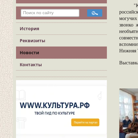
"Как я 
российс
могучих 
звонко 
История
необъят
совмест
Реквизиты
вспомнит
Нижняя Т
Новости
Выставка
Контакты