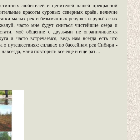
тинных любителей и ценителей нашей прекрасной
ительные красоты суровых северных краёв, величие
сятки малых рек и безымянных речушек и ручьёв с их
алуй, часто мне будут сниться чистейшие озёра и
тати, моё общение с друзьями не ограничивается
га и часто встречаемся, ведь нам всегда есть что
а о путешествиях: сплавах по бассейнам рек Сибири -
навсегда, маня повторить всё ещё и ещё раз ...