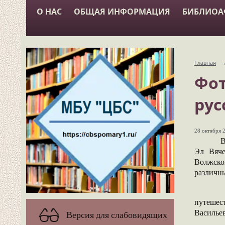
О НАС
ОБЩАЯ ИНФОРМАЦИЯ
БИБЛИО
Главная
Фот
рус
28 октября 2
В читал
Эл Вяче
Волжско
различны
На путе
путешес
Васильев
Версия для слабовидящих