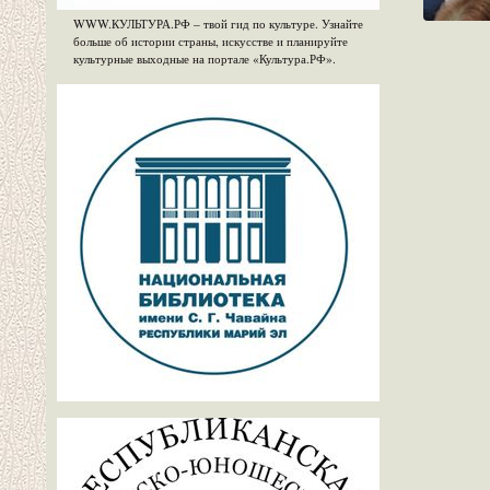
WWW.КУЛЬТУРА.РФ – твой гид по культуре. Узнайте
больше об истории страны, искусстве и планируйте
культурные выходные на портале «Культура.РФ».