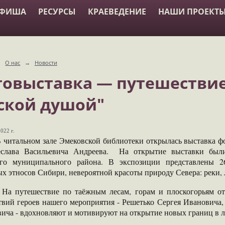
АФИША
РЕСУРСЫ
КРАЕВЕДЕНИЕ
НАШИ ПРОЕКТ
→
О нас
→
Новости
овыставка — путешествие
ской душой"
022 г.
ьном зале Эмековской библиотеки открылась выставка фот
слава Васильевича Андреева. На открытие выставки был
го муниципального района. В экспозиции представлены 26 
х этносов Сибири, невероятной красоты природу Севера: реки, л
шествие по таёжным лесам, горам и плоскогорьям отва
твий героев нашего мероприятия - Решетько Сергея Ивановича,
ича - вдохновляют и мотивируют на открытие новых границ в л