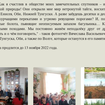
счастлив в обществе моих замечательных спутников – ис
кой природы! Они открыли мне мир нетронутой тайги, восхит
Енисея, Оби, Нижней Тунгуски. А разве забудешь десятки и де
журчащими перекатами и угрюмо ревущими порогами? И, пож
ные болота, пьянящие неописуемым запахом багульника… Кс
ными походами. Мы постоянно живём неподалёку друг от дру
ь и о чём поговорить," - таков фотоотчёт Вячеслава Васильевич
унгуска, Оби, а также по Волге, которые останутся в его памяти 
 продлится до 13 ноября 2022 года.