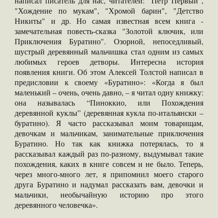
написал писатель для нас, читателей: "Петр Первый",
"Хождение по мукам", "Хромой барин", "Детство
Никиты" и др. Но самая известная всем книга -
замечательная повесть-сказка "Золотой ключик, или
Приключения Буратино". Озорной, непоседливый,
шустрый деревянный мальчишка стал одним из самых
любимых героев детворы. Интересна история
появления книги. Об этом Алексей Толстой написал в
предисловии к своему «Буратино»: «Когда я был
маленький – очень, очень давно, – я читал одну книжку:
она называлась “Пиноккио, или Похождения
деревянной куклы” (деревянная кукла по-итальянски –
буратино). Я часто рассказывал моим товарищам,
девочкам и мальчикам, занимательные приключения
Буратино. Но так как книжка потерялась, то я
рассказывал каждый раз по-разному, выдумывал такие
похождения, каких в книге совсем и не было. Теперь,
через много-много лет, я припомнил моего старого
друга Буратино и надумал рассказать вам, девочки и
мальчики, необычайную историю про этого
деревянного человечка».