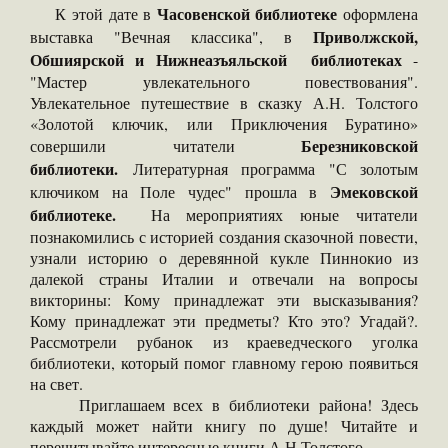
Часовенской библиотеке
К этой дате в
оформлена
Приволжской,
выставка "Вечная классика", в
Обшиярской и Нижнеазъяльской библиотеках
-
"Мастер увлекательного повествования".
Увлекательное путешествие в сказку А.Н. Толстого
«Золотой ключик, или Приключения Буратино»
Березниковской
совершили читатели
библиотеки.
Литературная программа "С золотым
Эмековской
ключиком на Поле чудес" прошла в
библиотеке.
На мероприятиях юные читатели
познакомились с историей создания сказочной повести,
узнали историю о деревянной кукле Пиннокио из
далекой страны Италии и отвечали на вопросы
викторины: Кому принадлежат эти высказывания?
Кому принадлежат эти предметы? Кто это? Угадай?.
Рассмотрели рубанок из краеведческого уголка
библиотеки, который помог главному герою появиться
на свет.
Приглашаем всех в библиотеки района! Здесь
каждый может найти книгу по душе! Читайте и
перечитывайте интересные книги А.Н.Толстого.