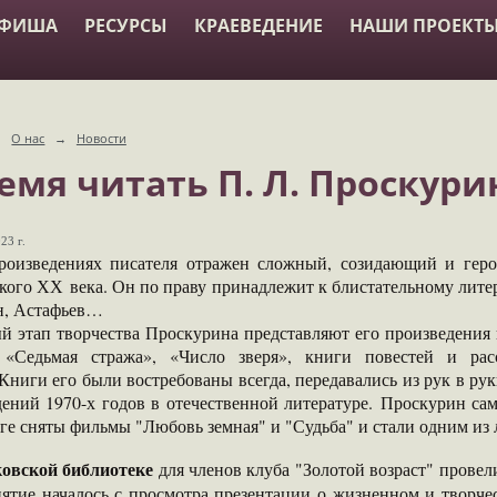
АФИША
РЕСУРСЫ
КРАЕВЕДЕНИЕ
НАШИ ПРОЕКТ
→
О нас
→
Новости
емя читать П. Л. Проскури
23 г.
ведениях писателя отражен сложный, созидающий и героич
кого ХХ века. Он по праву принадлежит к блистательному лите
н, Астафьев…
этап творчества Проскурина представляют его произведения п
«Седьмая стража», «Число зверя», книги повестей и ра
Книги его были востребованы всегда, передавались из рук в ру
дений 1970-х годов в отечественной литературе. Проскурин са
ге сняты фильмы "Любовь земная" и "Судьба" и стали одним из
овской библиотеке
для членов клуба "Золотой возраст" провел
ятие началось с просмотра презентации о жизненном и творче