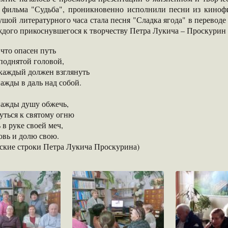
 фильма "Судьба", проникновенно исполнили песни из кинофи
ушой литературного часа стала песня "Сладка ягода" в перевод
ждого прикоснувшегося к творчеству Петра Лукича – Проскурин н
 что опасен путь
поднятой головой,
 каждый должен взглянуть
ажды в даль над собой.
нажды душу обжечь,
уться к святому огню
в руке своей меч,
овь и долю свою.
ские строки Петра Лукича Проскурина)