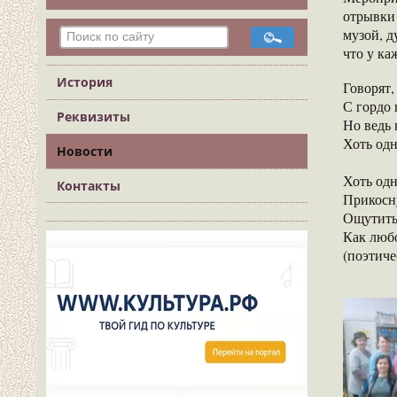
отрывки
музой, д
что у ка
История
Говорят,
С гордо 
Реквизиты
Но ведь
Хоть одн
Новости
Хоть од
Контакты
Прикосн
Ощутить 
Как люб
(поэтиче