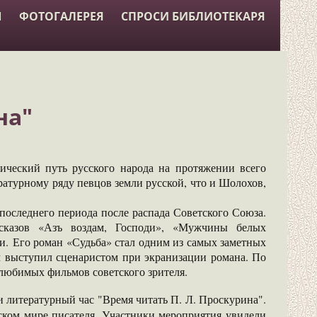
Ы
ФОТОГАЛЕРЕЯ
СПРОСИ БИБЛИОТЕКАРЯ
на"
еский путь русского народа на протяжении всего
ратурному ряду певцов земли русской, что и Шолохов,
оследнего периода после распада Советского Союза.
ссказов «Азъ воздам, Господи», «Мужчины белых
ки. Его роман «Судьба» стал одним из самых заметных
м выступил сценаристом при экранизации романа. По
 любимых фильмов советского зрителя.
и л
итературный час "Время читать П. Л. Проскурина".
ском мире писателя. Участники мероприятия увидели