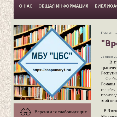
О НАС
ОБЩАЯ ИНФОРМАЦИЯ
БИБЛИО
Главная
"Вр
22 января 20
В произ
трагичес
Распути
Особый 
Романы 
ночей». 
произве
этой кни
Эмек
В
Версия для слабовидящих
Меропри