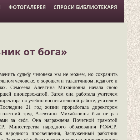
Ы
ФОТОГАЛЕРЕЯ
СПРОСИ БИБЛИОТЕКАРЯ
вник от бога»
ить судьбу человека мы не можем, но сохранить
ельном человеке, о хорошем и талантливом педагоге и
лах. Семсеева Алевтина Михайловна начала свою
аршей пионервожатой. Затем она работала учителем
директора по учебно-воспитательной работе, учителем
 Последние 21 год жизни проработала директором
оголетний труд Алевтины Михайловны был не раз
сами за себя. Она награждена Почетной грамотой
СР, Минестерства народного образования РСФСР.
к народного просвещения, Заслуженный работник
л. За годы её работы школа получила инновационное