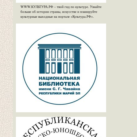
WWW.КУЛЬТУРА.РФ – твой гид по культуре. Узнайте
больше об истории страны, искусстве и планируйте
культурные выходные на портале «Культура.РФ».