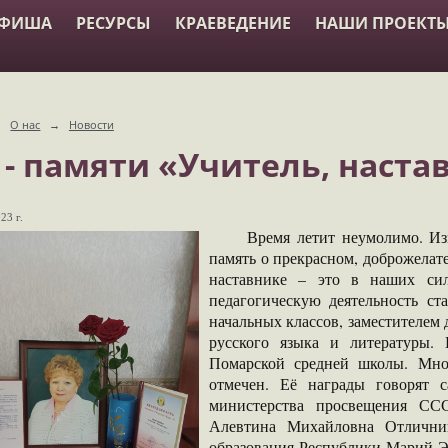
АФИША
РЕСУРСЫ
КРАЕВЕДЕНИЕ
НАШИ ПРОЕКТ
→
О нас
→
Новости
 - памяти «Учитель, наста
23 г.
Время летит неумолимо. Измен
память о прекрасном, доброжелат
наставнике – это в наших си
педагогическую деятельность ст
начальных классов, заместителем 
русского языка и литературы.
Помарской средней школы. Мн
отмечен. Её награды говорят 
министерства просвещения СС
Алевтина Михайловна Отлични
образования Республики Марий Э