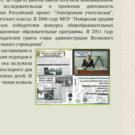
ь исследовательская и проектная деятельность
рен Российский проект “Электронная учительская”,
етские) классы. В 2006 году МОУ “Помарская средняя
тала победителем конкурса общеобразовательных
ционные образовательные программы. В 2011 году
ладателем гранта главы администрации Волжского
льного учреждения”.
 наставником и
ким подходом к
 она заслужила
 последнего дня
итание детей. И
м твоим позволь