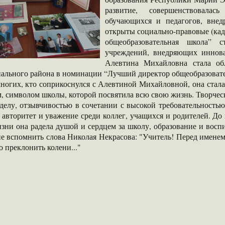
развитие, совершенствовалас
обучающихся и педагогов, внед
открыты социально-правовые (кад
общеобразовательная школа” с
учреждений, внедряющих иннова
Алевтина Михайловна стала об
ального района в номинации “Лучший директор общеобразовате
гих, кто соприкоснулся с Алевтиной Михайловной, она стала
, символом школы, которой посвятила всю свою жизнь. Творчес
делу, отзывчивостью в сочетании с высокой требовательностью
авторитет и уважение среди коллег, учащихся и родителей. До
зни она радела душой и сердцем за школу, образование и восп
не вспомнить слова Николая Некрасова: "Учитель! Перед имене
 преклонить колени..."