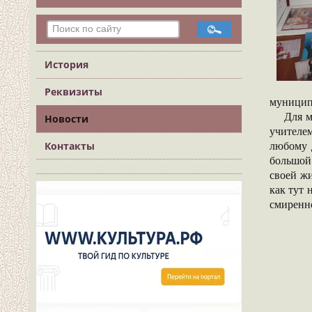
История
Реквизиты
муницип
Для мно
Новости
учителем
любому 
Контакты
большой 
своей жи
как тут 
смиренно