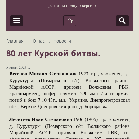
Перейти на полную версию
Главная
О нас
Новости
→
→
80 лет Курской битвы.
5 июля 2023 г.
Веселов Михаил Степанович
1923 г.р., уроженец д.
Куруктуры (Помарского с/с) Волжского района
Марийской АССР, призван Волжским РВК,
красноармеец, шофер, служил: 290 амп 7-й гв.армия,
погиб в бою 7.10.43г., м.з.: Украина, Днепропетровская
обл., Верхне-Днепровский р-он, д. Бородаевка.
Леонтьев Иван Степанович
1906 (1905) г.р., уроженец
д. Куруктуры (Помарского с/с) Волжского района
Марийской АССР, призван Волжским РВК, гв.
ефрейтор, пулеметчик. Служил в 397 стрелковой