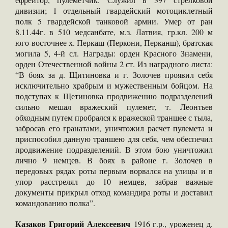
дивизии; 1 отдельный гвардейский мотоциклетный
полк 5 гвардейской танковой армии. Умер от ран
8.11.44г. в 510 медсанбате, м.з. Латвия, гр.кл. 200 м
юго-восточнее х. Перкаш (Перкони, Перканш), братская
могила 5, 4-й сл. Награды: орден Красного Знамени,
орден Отечественной войны 2 ст. Из наградного листа:
“В боях за д. Щитиновка и г. Золочев проявил себя
исключительно храбрым и мужественным бойцом. На
подступах к Щетиновка продвижению подразделений
сильно мешал вражеский пулемет, т. Леонтьев
обходным путем пробрался к вражеской траншее с тыла,
забросав его гранатами, уничтожил расчет пулемета и
приспособил данную траншею для себя, чем обеспечил
продвижение подразделений. В этом бою уничтожил
лично 9 немцев. В боях в районе г. Золочев в
передовых рядах роты первым ворвался на улицы и в
упор расстрелял до 10 немцев, забрав важные
документы прикрыл отход командира роты и доставил
командованию полка”.
Казаков Григорий Алексеевич
1916 г.р., уроженец д.