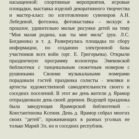
насыщенной: спортивные мероприятия, игровые
площадки, выставка изделий декоративного творчества
и мастер-класс по изготовлению сувениров А.Н.
Лебедевой, фотозона, фотовыставка – экскурс в
прошлое, удивительно милые рисунки детей на тему
“Моя малая родина, как ты мне мила” (рук. Л.С.
Богданова) и т. д. Развернулась площадка по сбору
информации, по созданию электронной базы
участников всех войн (орг. Е. Григорьева). Открыли
праздничную программу волонтеры Эмековской
библиотеки с танцевальным сюжетным номером с
рушниками. Своими музыкальными номерами
порадовали гостей праздника солисты - земляки и
артисты художественной самодеятельности своего и
соседних поселений. В этот же день жители д. Ярамор
отпраздновали день своей деревни. Ведущей праздника
была заведующая Яраморской библиотекой –
Константинова Ксения. День д. Ярамор собрал многих
своих “детей”, проживающих в разных уголках не
только Марий Эл, но и соседних республик.