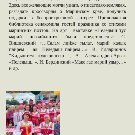
Здесь все желающие могли узнать о писателях-земляках,
разгадать кроссворды о Марийском крае, получить
подарки в беспроигрышной лотерее. Приволжская
библиотека ознакомила гостей праздника со стихами
марийских поэтов. На арт - выставке «Пеледыш тус
марий поэзийыште» были представлены: С.
Вишневский «…Салам лийже тылат, марий калык
пайрем - ал, Пеледыш пайрем…», В. Илларионов
"Кидыштем кудыронгыр...", А. Александров-Арсак
«Пеледыш...», И. Бердинский «Маке гае марий удыр…»
и др.