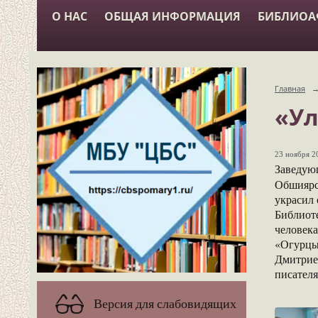
О НАС
ОБЩАЯ ИНФОРМАЦИЯ
БИБЛИО
Главная
«Ул
23 ноября 20
Заведую
Обшиярс
украсил 
Библиот
человек
«Огурцы
Дмитрие
писателя
Версия для слабовидящих