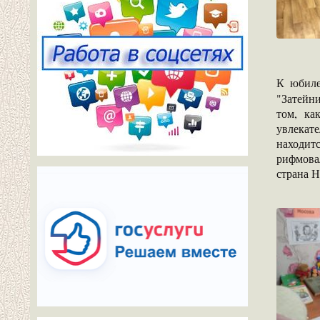
К юбиле
"Затейни
том, ка
увлекате
находит
рифмова
страна Н