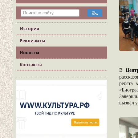
История
Реквизиты
Новости
Контакты
Цент
В
рассказ
ребята 
«Биогра
Завершил
вызвал у