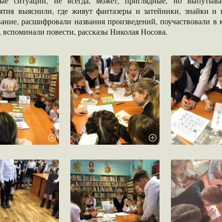
ые ситуации, не всегда, может, приглядные, но выпуты
ятия выяснили, где живут фантазеры и затейники, знайки и
вание, расшифровали названия произведений, поучаствовали в 
 вспоминали повести, рассказы Николая Носова.