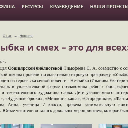
АФИША
РЕСУРСЫ
КРАЕВЕДЕНИЕ
НАШИ ПРОЕКТ
→
О нас
→
Новости
ыбка и смех – это для всех
23 г.
Обшиярской библиотекой
щая
Тимофеева С. А. совместно с с
кой школы провели познавательно-игровую программу «Улыбка и
один из героев сказочной повести - Незнайка (Иванова Екатерина
екарь в увлекательной форме познакомила ребят с биографи
а и замечательного художника слова. Дети узнали много интер
», «Чудесные брюки», «Мишкина каша», «Огородники», «Фантаз
ва Анна, ученица 7 класса, провела занимательную викт
. Юные читатели остались довольны мероприятием, которое бы