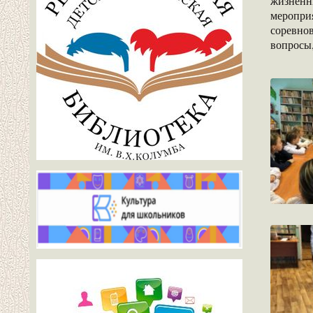
жизненн
меропри
соревно
вопросы,