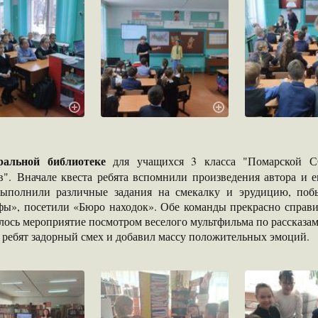
ральной библиотеке
для учащихся 3 класса "Помарской С
ов". Вначале квеста ребята вспомнили произведения автора и 
выполнили различные задания на смекалку и эрудицию, поб
фы», посетили «Бюро находок». Обе команды прекрасно справи
ось мероприятие посмотром веселого мультфильма по рассказам
 ребят задорный смех и добавил массу положительных эмоций.