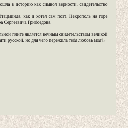
вошла в историю как символ верности, свидетельство
тацминда, как и хотел сам поэт. Некрополь на горе
ра Сергеевича Грибоедова.
льной плите является вечным свидетельством великой
ти русской, но для чего пережила тебя любовь моя?»