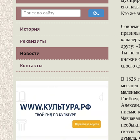
его назы
Кто же з
Совреме
История
правиль
кавалер
Реквизиты
другу: «
Ты не з
Новости
княжне 
своего е
Контакты
В 1828 г
месяцев 
маленьк
Грибоед
Алексан
письме 
Чавчавад
необыкн
сказал е
думала, 