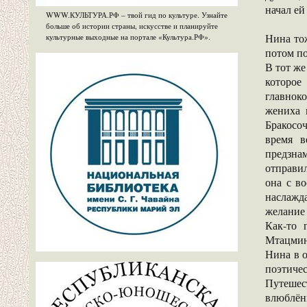
начал ей
WWW.КУЛЬТУРА.РФ – твой гид по культуре. Узнайте
больше об истории страны, искусстве и планируйте
Нина тож
культурные выходные на портале «Культура.РФ».
потом по
В тот же
которое
главноко
жениха 
Бракосо
время в
предзна
отправи
она с в
наслажд
желание 
Как-то 
Мтацминд
Нина в о
поэтичес
Путешес
влюблён