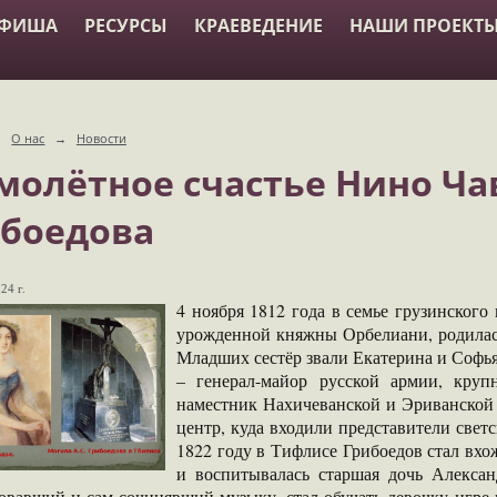
АФИША
РЕСУРСЫ
КРАЕВЕДЕНИЕ
НАШИ ПРОЕКТ
→
О нас
→
Новости
олётное счастье Нино Чав
боедова
24 г.
4 ноября 1812 года в семье грузинского
урожденной княжны Орбелиани, родилась
Младших сестёр звали Екатерина и Софья,
– генерал-майор русской армии, круп
наместник Нахичеванской и Эриванской 
центр, куда входили представители све
1822 году в Тифлисе Грибоедов стал вхож
и воспитывалась старшая дочь Алексан
овавший и сам сочинявший музыку, стал обучать девочку игре 