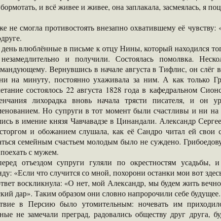
 бормотать, и всё живее и живее, она заплакала, засмеялась, я поце
е не смогла противостоять внезапно охватившему её чувству: 
друге.
 день влюблённые в письме к отцу Нины, который находился тог
 незамедлительно и получили. Состоялась помолвка. Неск
мандующему. Вернувшись в начале августа в Тифлис, он слёг в 
ни на минуту, постоянно ухаживала за ним. А как только Гр
четание состоялось 22 августа 1828 года в кафедральном Сион
енчания лихорадка вновь начала трясти писателя, и он у
менованием. Но супруги в тот момент были счастливы и ни на
лись в имение князя Чавчавадзе в Цинандали. Александр Сер
осторгом и обожанием слушала, как её Сандро читал ей свои
аться семейным счастьем молодым было не суждено. Грибоедов
поехать с мужем.
перед отъездом супруги гуляли по окрестностям усадьбы, и
у: «Если что случится со мной, похорони останки мои вот здес
твет воскликнула: «О нет, мой Александр, мы будем жить вечн
кий дар». Таким образом они словно напророчили себе будущее.
твие в Персию было утомительным: ночевать им приходил
ные не замечали преград, радовались обществу друг друга, б