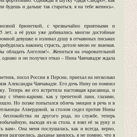
 будешь и дальше так стараться, я на тебе женюсь».
циозной брюнеткой, с чрезвычайно приятными и
5 лет, а её руки уже добивались многие достойные
ромной девушке и изливал душу в отчаянных письмах
робудилась наконец страсть, дотоле мною не знаемая.
бы обладать Ангелом!». Жениться на очаровательной
 однако и он получил отказ – Нина Чавчавадзе ждала
ветник, посол России в Персии, приехал на несколько
нязя Александра Чавчавадзе. Его дочь Нину он помнил
ку. Теперь же его встретила настоящая красавица, и
у с тёмно-карими, как у трепетной лани, глазами,
зошло. Но позже попытался облечь эмоции в речь и в
ятельницы Ахвердовой, за столом сидел против Нины
ю, беспокойства ли другого рода, по службе, теперь
бычайную, выходя из-за стола, я взял её за руку и
ь вам». Она меня послушалась, как и всегда, верно,
меня разгорелись, дыханье занялось, я не помню, что я