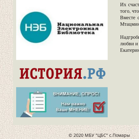
Их счас
того, чт
Вместе 
Мтацминд
Надгроби
любви и 
Екатери
© 2020 МБУ "ЦБС" с.Помары