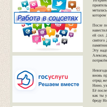
приятель
металас
котором 
После п
навести
ей сил.
святого 
памятник
Эту над
Александ
потрясён
Невзгоды
вновь п
отряд же
Нино, ух
Её посл
как ты у
бреду Н