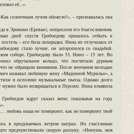
ловал её...».
«Как солнечным лучом обожгло!», – признавалась она
да в Эривани (Ереван), попросили его благословения,
олько дней спустя Грибоедову пришлось отбыть к
постель – его била лихорадка. Нина не отлучалась от
ибоедову стало лучше, он заторопился со свадьбой.
ском соборе. Грибоедову было 33, Нино – 15 лет. Во
ронил обручальное кольцо, что посчитали дурным
 что не обращали внимания. После венчания молодые
геевич называл любимую жену «Мадонной Мурильо», а
 стихи и исполнял музыкальные пьесы. Однако долго
у нужно было возвращаться в Персию. Нина изъявила
 Грибоедов вдруг сказал жене, показывая на гору
ь».
о… любовь наша не померкнет, как не померкнет твой
ось в продуваемых ветром шатрах. Но счастливые
удто предчувствовали скорую разлуку. «Нинуша, моя