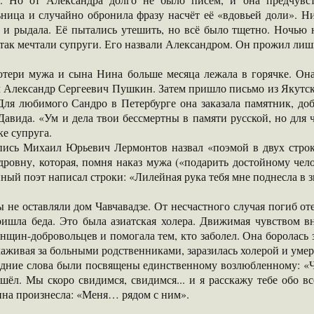
ница и случайно обронила фразу насчёт её «вдовьей доли». Ни
ь и рыдала. Её пытались утешить, но всё было тщетно. Ночью 
так мечтали супруги. Его назвали Александром. Он прожил лишь
отери мужа и сына Нина больше месяца лежала в горячке. Она 
л Александр Сергеевич Пушкин. Затем пришло письмо из Якутск
 Для любимого Сандро в Петербурге она заказала памятник, до
Давида. «Ум и дела твои бессмертны в памяти русской, но для
е супруга.
пись Михаил Юрьевич Лермонтов назвал «поэмой в двух строк
ровну, которая, помня наказ мужа («подарить достойному чело
ный поэт написал строки: «Лилейная рука тебя мне поднесла в 
 не оставляли дом Чавчавадзе. От несчастного случая погиб о
ришла беда. Это была азиатская холера. Движимая чувством в
нщин-добровольцев и помогала тем, кто заболел. Она боролась 
аживая за больными родственниками, заразилась холерой и умерл
едние слова были посвящены единственному возлюбленному: «Чт
шёл. Мы скоро свидимся, свидимся... и я расскажу тебе обо вс
ина произнесла: «Меня… рядом с ним».