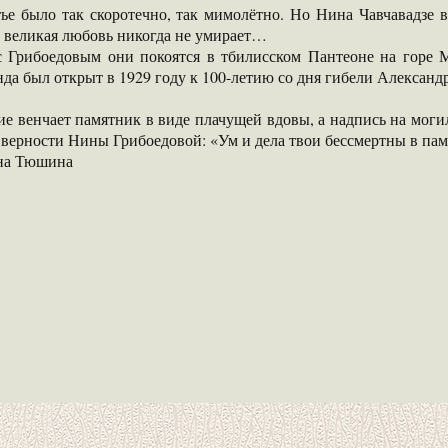
тье было так скоротечно, так мимолётно. Но Нина Чавчавадзе 
о великая любовь никогда не умирает…
с Грибоедовым они покоятся в тбилисском Пантеоне на горе М
а был открыт в 1929 году к 100-летию со дня гибели Александ
е венчает памятник в виде плачущей вдовы, а надпись на моги
верности Нины Грибоедовой: «Ум и дела твои бессмертны в памя
на Тюшина