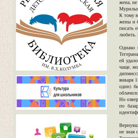
жена, не
Мурильо 
К тому в
жены и б
писать е
любить. 
Однако 
Тегерана
ей удал
чаще, мо
дипмисси
января 1
один) б
облачилс
Но озвер
по база
идентифи
Вернувш
не зная 
Тегеран