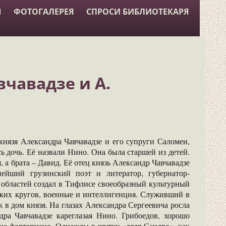
Ы
ФОТОГАЛЕРЕЯ
СПРОСИ БИБЛИОТЕКАРЯ
чавадзе и А.
 князя Александра Чавчавадзе и его супруги Саломеи,
 дочь. Её назвали Нино. Она была старшей из детей.
 а брата – Давид. Её отец князь Александр Чавчавадзе
нейший грузинский поэт и литератор, губернатор-
областей создал в Тифлисе своеобразный культурный
тских кругов, военные и интеллигенция. Служивший в
 в дом князя. На глазах Александра Сергеевича росла
дра Чавчавадзе кареглазая Нино. Грибоедов, хорошо
на фортепиано. Однажды в шутку «дядя Сандро», как