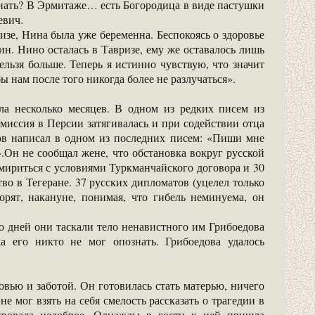
 знать? В Эрмитаже… есть Богородица в виде пастушки
евич.
изе, Нина была уже беременна. Беспокоясь о здоровье
н. Нино осталась в Тавризе, ему же оставалось лишь
ельзя больше. Теперь я истинно чувствую, что значит
ы нам после того никогда более не разлучаться».
а несколько месяцев. В одном из редких писем из
 миссия в Персии затягивалась и при содействии отца
дов написал в одном из последних писем: «Пиши мне
».Он не сообщал жене, что обстановка вокруг русской
 мириться с условиями Туркманчайского договора и 30
во в Тегеране. 37 русских дипломатов (уцелел только
орят, накануне, понимая, что гибель неминуема, он
о дней они таскали тело ненавистного им Грибоедова
а его никто не мог опознать. Грибоедова удалось
ью и заботой. Он готовилась стать матерью, ничего
е мог взять на себя смелость рассказать о трагедии в
твовала недоброе. Однажды в гости к ней пришла