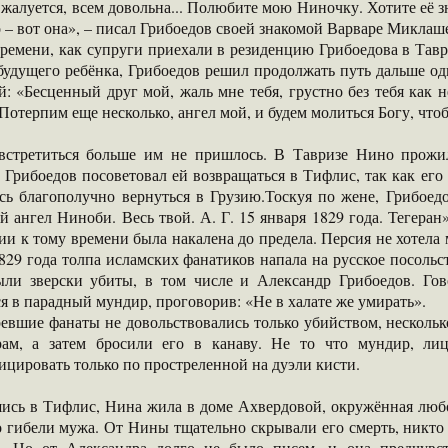
 жалуется, всем довольна... Полюбите мою Ниночку. Хотите её
– вот она», – писал Грибоедов своей знакомой Варваре Миклаш
ремени, как супруги приехали в резиденцию Грибоедова в Тавр
удущего ребёнка, Грибоедов решил продолжать путь дальше оди
й: «Бесценный друг мой, жаль мне тебя, грустно без тебя как н
Потерпим еще несколько, ангел мой, и будем молиться Богу, чтоб
встретиться больше им не пришлось. В Тавризе Нино прожил
 Грибоедов посоветовал ей возвращаться в Тифлис, так как его
ось благополучно вернуться в Грузию.Тоскуя по жене, Грибое
й ангел Ниноби. Весь твой. А. Г. 15 января 1829 года. Тегеран
и к тому времени была накалена до предела. Персия не хотела
829 года толпа исламских фанатиков напала на русское посольст
ыли зверски убиты, в том числе и Александр Грибоедов. Гов
я в парадный мундир, проговорив: «Не в халате же умирать».
евшие фанаты не довольствовались только убийством, нескольк
рам, а затем бросили его в канаву. Не то что мундир, лиц
цировать только по простреленной на дуэли кисти.
ись в Тифлис, Нина жила в доме Ахвердовой, окружённая любов
о гибели мужа. От Нины тщательно скрывали его смерть, никто н
е. Но от Александра долго не было писем, и она предчувс