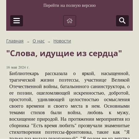
Перейти на полную версию
Главная
О нас
Новости
→
→
"Слова, идущие из сердца"
16 мая 2024 г.
Библиотекарь рассказала о яркой, насыщенной,
трагической жизни поэтессы, участнице Великой
Отечественной войны, батальонного санинструктора, о
ее поэзии, ошеломляющей искренностью, добротой,
простотой, удивляющей целостностью осмысления
своего времени и своего места в нем. Основными
темами стихов были война, любовь к мужу,
восхищение природой. На протяжении мероприятия из
сборника "Есть время любить" прозвучали знаменитые
стихотворения поэтессы-фронтовика, такие как "Я
только раз видала рукопашный", "Я родом не из детства