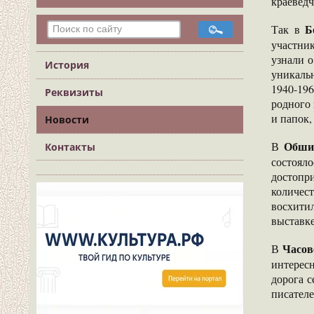
краеведч
Б
Так в
участни
узнали 
История
уникаль
1940-19
Реквизиты
родного 
и папок,
Новости
Обшия
В
Контакты
состоял
достопр
количес
восхити
выставк
Часов
В
интересн
дорога 
писателе