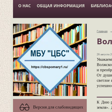
О НАС
ОБЩАЯ ИНФОРМАЦИЯ
БИБЛИО
Главная
Вол
26 августа 2
Уважаем
Волжског
и преоб
От души
светлое 
успешно 
К Дню р
Версия для слабовидящих
земля».