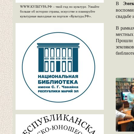
Эмек
В
WWW.КУЛЬТУРА.РФ – твой гид по культуре. Узнайте
воспоми
больше об истории страны, искусстве и планируйте
свадьбе 
культурные выходные на портале «Культура.РФ».
В рамка
местных
Прошли 
земляков
библиоте