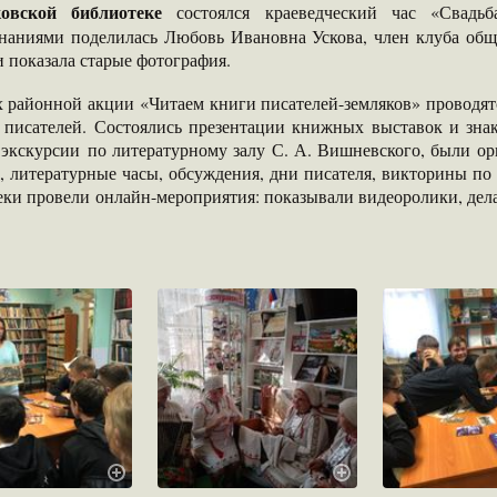
овской библиотеке
состоялся краеведческий час «Свад
наниями поделилась Любовь Ивановна Ускова, член клуба обще
и показала старые фотография.
х районной акции «Читаем книги писателей-земляков» проводят
 писателей. Состоялись презентации книжных выставок и зна
экскурсии по литературному залу С. А. Вишневского, были ор
, литературные часы, обсуждения, дни писателя, викторины по
ки провели онлайн-мероприятия: показывали видеоролики, дела