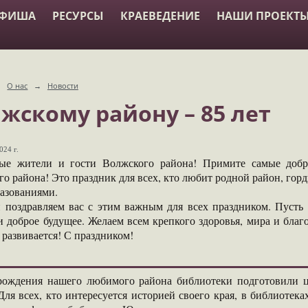
АФИША
РЕСУРСЫ
КРАЕВЕДЕНИЕ
НАШИ ПРОЕКТ
→
О нас
→
Новости
жскому району – 85 лет
024 г.
ые жители и гости Волжского района! Примите самые добр
о района! Это праздник для всех, кто любит родной район, горд
разованиями.
 поздравляем вас с этим важным для всех праздником. Пусть 
и доброе будущее. Желаем всем крепкого здоровья, мира и бла
развивается! С праздником!
ождения нашего любимого района библиотеки подготовили ц
Для всех, кто интересуется историей своего края, в библиотек