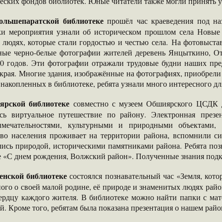
еских фондов библиотек. Юные читатели также могли принять 
ольшепаратской библиотеке
прошёл час краеведения под наз
ки мероприятия узнали об историческом прошлом села Новые
о людях, которые стали гордостью и честью села. На фотовыст
ные черно-белые фотографии жителей деревень Янцыткино, О
60 годов. Эти фотографии отражали трудовые будни наших пре
края. Многие здания, изображённые на фотографиях, приобрели
 накопленных в библиотеке, ребята узнали много интересного для
рской библиотеке
совместно с музеем Обшиярского ЦСДК д
ось виртуальное путешествие по району. Электронная презе
имечательностями, культурными и природными объектами, 
тво населения проживает на территории района, вспомнили с
лись природой, историческими памятниками района. Ребята по
е «С днем рождения, Волжский район». Полученные знания под
енской библиотеке
состоялся познавательный час «Земля, кото
ого о своей малой родине, её природе и знаменитых людях рай
сердцу каждого жителя. В библиотеке можно найти папки с мат
й. Кроме того, ребятам была показана презентация о нашем райо