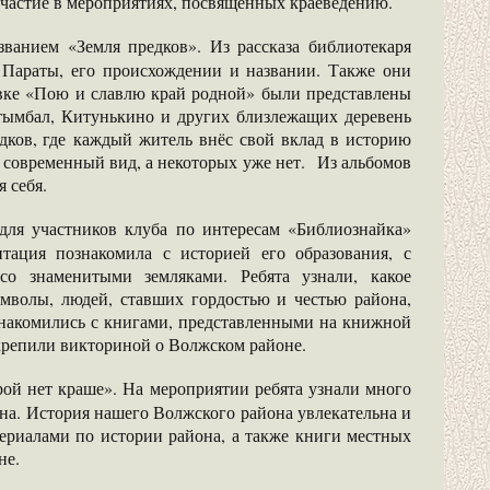
участие в мероприятиях, посвящённых краеведению.
ванием «Земля предков». Из рассказа библиотекаря
 Параты, его происхождении и названии. Также они
авке «Пою и славлю край родной» были представлены
тымбал, Китунькино и других близлежащих деревень
дков, где каждый житель внёс свой вклад в историю
 современный вид, а некоторых уже нет. Из альбомов
 себя.
ля участников клуба по интересам «Библиознайка»
нтация познакомила с историей его образования, с
со знаменитыми земляками. Ребята узнали, какое
имволы, людей, ставших гордостью и честью района,
знакомились с книгами, представленными на книжной
крепили викториной о Волжском районе.
рой нет краше». На мероприятии ребята узнали много
она.
История нашего Волжского района увлекательна и
ериалами по истории района, а также книги местных
не.