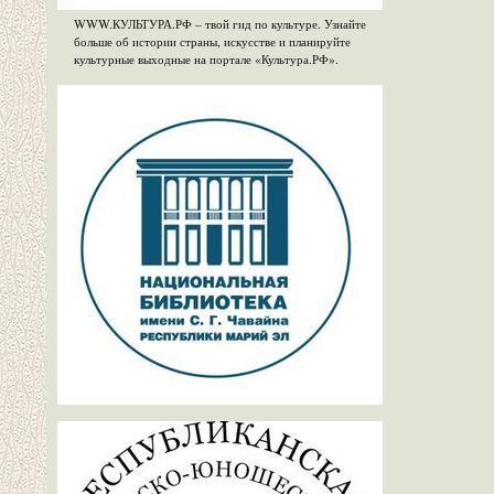
WWW.КУЛЬТУРА.РФ – твой гид по культуре. Узнайте
больше об истории страны, искусстве и планируйте
культурные выходные на портале «Культура.РФ».