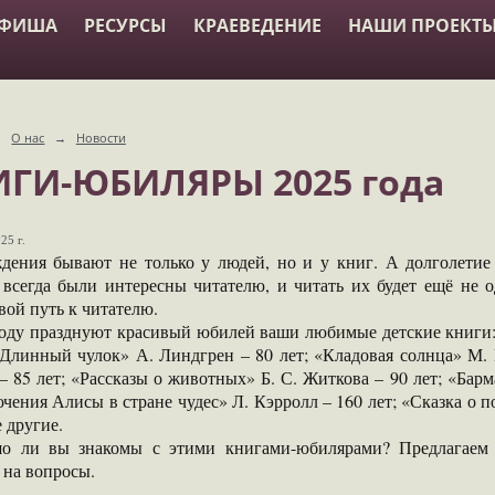
АФИША
РЕСУРСЫ
КРАЕВЕДЕНИЕ
НАШИ ПРОЕКТ
→
О нас
→
Новости
ГИ-ЮБИЛЯРЫ 2025 года
25 г.
дения бывают не только у людей, но и у книг. А долголетие
 всегда были интересны читателю, и читать их будет ещё не о
свой путь к читателю.
году празднуют красивый юбилей ваши любимые детские книги: 
Длинный чулок» А. Линдгрен – 80 лет; «Кладовая солнца» М. 
– 85 лет; «Рассказы о животных» Б. С. Житкова – 90 лет; «Барм
ения Алисы в стране чудес» Л. Кэрролл – 160 лет; «Сказка о по
 другие.
о ли вы знакомы с этими книгами-юбилярами? Предлагаем
 на вопросы.