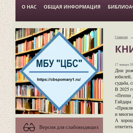
О НАС
ОБЩАЯ ИНФОРМАЦИЯ
БИБЛИО
Главная
КНИ
17 января 20
Дни рож
юбилей,
судьба, 
В 2025 
«Пеппи 
Гайдара 
«Приключ
и многие
А хорош
ответить
Версия для слабовидящих