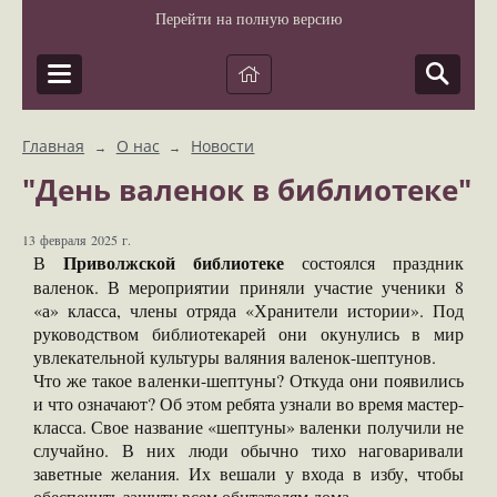
Перейти на полную версию
Главная
О нас
Новости
→
→
"День валенок в библиотеке"
13 февраля 2025 г.
Приволжской библиотеке
В
состоялся праздник
валенок. В мероприятии приняли участие ученики 8
«а» класса, члены отряда «Хранители истории». Под
руководством библиотекарей они окунулись в мир
увлекательной культуры валяния валенок-шептунов.
Что же такое валенки-шептуны? Откуда они появились
и что означают? Об этом ребята узнали во время мастер-
класса. Свое название «шептуны» валенки получили не
случайно. В них люди обычно тихо наговаривали
заветные желания. Их вешали у входа в избу, чтобы
обеспечить защиту всем обитателям дома.