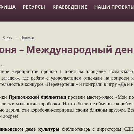
АФИША
РЕСУРСЫ
КРАЕВЕДЕНИЕ
НАШИ ПРОЕКТ
→
О нас
→
Новости
юня – Международный ден
г.
чное мероприятие прошло 1 июня на площадке Помарског
 загадок», где ребята с удовольствием отвечали на вопросы к
тельность в конкурсе «Перевертыши» и поиграли в игру «Да и н
Приволжской библиотеки
ники
провели мастер-класс «Мой под
ались в маленькие коробочки. Но это были не обычные коробоч
ью дарили эти коробочки-сюрпризы своим близким друзьям. Вед
и добрее!
зниковском доме культуры
библиотекарь с директором СДК 