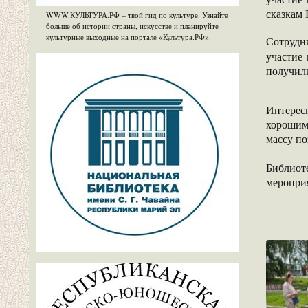
сказкам 
WWW.КУЛЬТУРА.РФ – твой гид по культуре. Узнайте
больше об истории страны, искусстве и планируйте
культурные выходные на портале «Культура.РФ».
Сотруд
участие
получил
Интерес
хорошим
массу по
Библиот
меропри