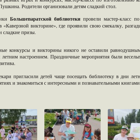
Пушкина. Родители организовали детям сладкий стол.
Большепаратской библиотеки
ники
провели мастер-класс по
 в «Каверзной викторине», где проявили свою смекалку, разга
и сладкие призы.
ные конкурсы и викторины никого не оставили равнодушным.
 летним настроением. Праздничные мероприятия были веселы
зитива.
екари пригласили детей чаще посещать библиотеку в дни лет
ятиях и знакомиться с интересными и познавательными книгами