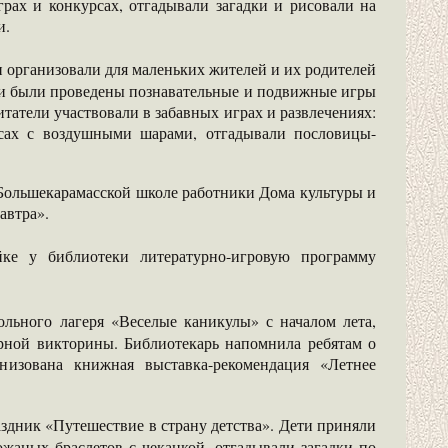
рах и конкурсах, отгадывали загадки и рисовали на
и.
и организовали для маленьких жителей и их родителей
ами были проведены познавательные и подвижные игры
татели участвовали в забавных играх и развлечениях:
рсах с воздушными шарами, отгадывали пословицы-
Большекарамасской школе работники Дома культуры и
автра».
йке у библиотеки литературно-игровую программу
ольного лагеря «Веселые каникулы» с началом лета,
урной викторины. Библиотекарь напомнила ребятам о
низована книжная выставка-рекомендация «Летнее
здник «Путешествие в страну детства». Дети приняли
ожаных браслетов с чеканкой, отгадывали загадки по