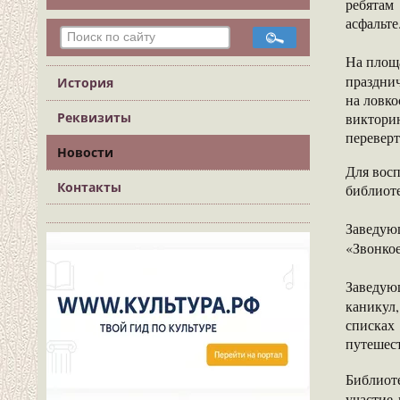
ребятам
асфальте
На площ
праздни
История
на ловко
виктори
Реквизиты
перевер
Новости
Для вос
Контакты
библиоте
Заведу
«Звонкое
Заведу
каникул
списках
путешест
Библиот
участие 