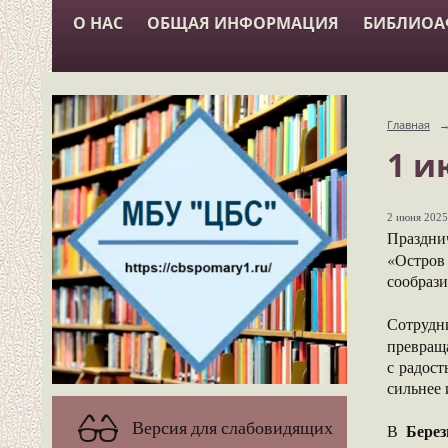
О НАС
ОБЩАЯ ИНФОРМАЦИЯ
БИБЛИО
Главная
1 и
2 июня 2025 
Праздни
«Остров
сообрази
Сотруд
превращ
с радост
сильнее 
Версия для слабовидящих
Бере
В