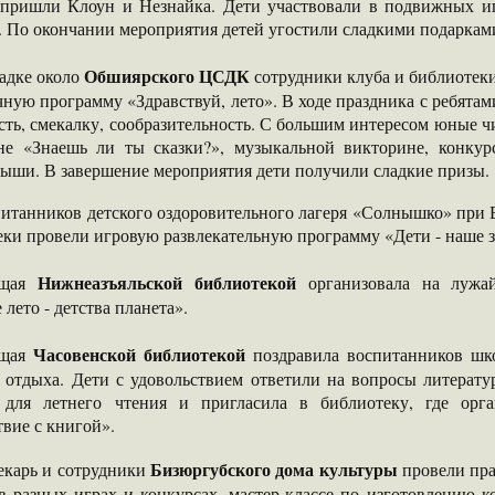
 пришли Клоун и Незнайка. Дети участвовали в подвижных иг
. По окончании мероприятия детей угостили сладкими подаркам
Обшиярского ЦСДК
адке около
сотрудники клуба и библиотек
чную программу «Здравствуй, лето». В ходе праздника с ребят
сть, смекалку, сообразительность. С большим интересом юные чи
не «Знаешь ли ты сказки?», музыкальной викторине, конку
тыши. В завершение мероприятия дети получили сладкие призы.
питанников детского оздоровительного лагеря «Солнышко» при 
ки провели игровую развлекательную программу «Дети - наше з
Нижнеазъяльской библиотекой
ющая
организовала на лужа
 лето - детства планета».
Часовенской библиотекой
ющая
поздравила воспитанников шк
, отдыха. Дети с удовольствием ответили на вопросы литерат
 для летнего чтения и пригласила в библиотеку, где орга
вие с книгой».
Бизюргубского дома культуры
екарь и сотрудники
провели пра
в разных играх и конкурсах, мастер-классе по изготовлению к