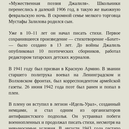
«Мужественная поэзия Джалиля». Школьники
перенеслись в далекий 1906 год, в такую же вьюжную
февральскую ночь. В скромной семье мелкого торговца
Мустафы Залилова родился сын.
Уже в 10–11 лет он начал писать стихи. Первое
сохранившееся произведение — стихотворение «Бәхет»
— было создано в 13 лет. До войны Джалиль
опубликовал 10 поэтических сборников, работал
редактором татарских детских журналов.
В 1941 году был призван в Красную Армию. В звании
старшего политрука воевал на Ленинградском и
Волховском фронтах, был корреспондентом армейской
газеты. 26 июня 1942 года поэт был ранен и попал в
плен.
В плену он вступил в легион «Идель‑Урал», созданный
немцами, и стал одним из организаторов
антифашистского подполья. Он устраивал побеги
военнопленных и продолжал писать стихи, несмотря на
невыносимые условия. В августе 1943 года гестапо