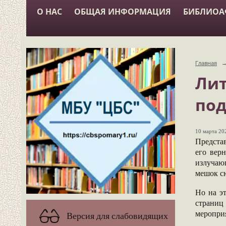
О НАС
ОБЩАЯ ИНФОРМАЦИЯ
БИБЛИО
Главная
Лит
под
10 марта 202
Представ
его вер
излучающ
мешок с
Но на э
страниц 
меропри
Версия для слабовидящих