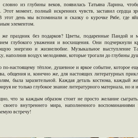
, словно из глубины веков, появилась Татьяна Ларина, что
. Этот момент, полный искренних чувств, заставил сердца з
 В этот день мы вспоминали и сказку о курочке Рябе, где яй
ьным элементом.
 же праздник без подарков? Цветы, подаренные Пандой и м
ием глубокого уважения и восхищения. Они подчеркнули кр
ющую энергию и жизнелюбие. Музыкальное выступление Та
у, наполнив воздух мелодиями, которые трогали до глубины ду
 по-настоящему тёплое, душевное и яркое событие, которое еще 
тва, общения и, конечно же, для настоящих литературных прик
олям, была заразительной. Каждая деталь костюма, каждый ж
ируя не только глубокое знание литературного материала, но и
дно, что за каждым образом стоит не просто желание сыграть,
у своего внутреннего мира, наполненного воспоминаниями 
аемую встречу!