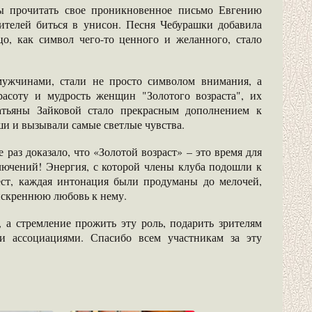
бы прочитать свое проникновенное письмо Евгению
рителей биться в унисон. Песня Чебурашки добавила
цо, как символ чего-то ценного и желанного, стало
ужчинами, стали не просто символом внимания, а
асоту и мудрость женщин "Золотого возраста", их
тьяны Зайковой стало прекрасным дополнением к
ши и вызывали самые светлые чувства.
раз доказало, что «Золотой возраст» – это время для
лючений! Энергия, с которой члены клуба подошли к
ест, каждая интонация были продуманы до мелочей,
 искреннюю любовь к нему.
 а стремление прожить эту роль, подарить зрителям
и ассоциациями. Спасибо всем участникам за эту