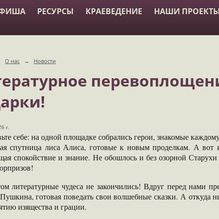
АФИША
РЕСУРСЫ
КРАЕВЕДЕНИЕ
НАШИ ПРОЕКТ
→
О нас
→
Новости
ературное перевоплощени
арки!
6 г.
ьте себе: на одной площадке собрались герои, знакомые каждому 
ная спутница лиса Алиса, готовые к новым проделкам. А вот и
ая спокойствие и знание. Не обошлось и без озорной Старухи 
юрпризов!
том литературные чудеса не закончились! Вдруг перед нами пр
Пушкина, готовая поведать свои волшебные сказки. А откуда н
ятию изящества и грации.