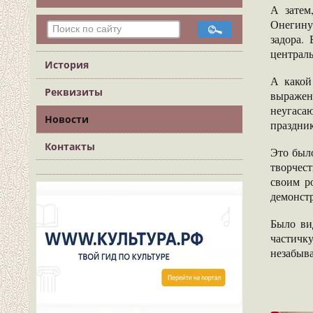
А затем
Онегину
задора.
централ
История
А какой
Реквизиты
выражен
неугаса
Новости
праздник
Контакты
Это было
творчес
своим р
демонстр
Было ви
частичк
незабыв