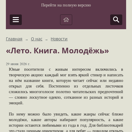
Перейти на полную версию
Главная
О нас
Новости
→
→
«Лето. Книга. Молодёжь»
29 июня 2026 г.
Юные посетители с живым интересом включились в
творческую акцию: каждый мог взять яркий стикер и написать
на нём название книги, которую читает сейчас или недавно
открыл для себя. Постепенно из отдельных листочков
сложилось многоголосое полотно читательских предпочтений
— словно лоскутное одеяло, сотканное из разных историй и
эмоций.
По нему можно было увидеть, какие жанры сейчас ближе
молодёжи, какие авторы набирают популярность, а какие
истории остаются любимыми из года в год. Для библиотекарей
это стало ценным ориентиром, а для ребят — поводом открыть