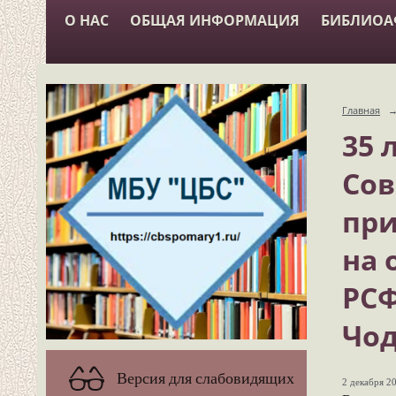
О НАС
ОБЩАЯ ИНФОРМАЦИЯ
БИБЛИО
Главная
35 
Сов
при
на 
РСФ
Чод
Версия для слабовидящих
2 декабря 20