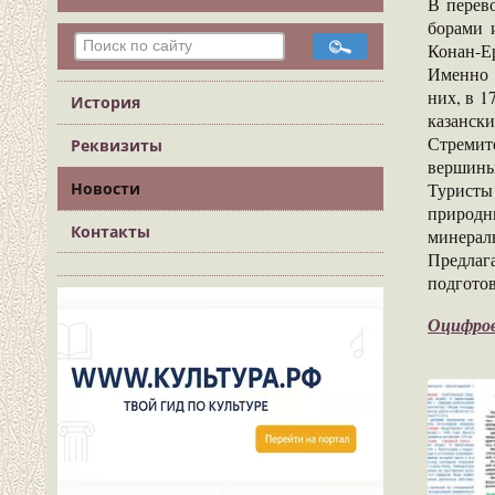
В перев
борами 
Конан-Ер
Именно 
них, в 1
История
казанск
Стремит
Реквизиты
вершины
Туристы
Новости
природн
Контакты
минераль
Предлаг
подгото
Оцифров