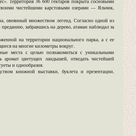
ес». Территория 36 600 гектаров покрыта сосновыми
своими чистейшими карстовыми озерами — Яльчик,
ва, овеянный множеством легенд. Согласно одной из
о преданию, забравшись на дерево, атаман наблюдал за
женной на территории национального парка, а с ее
иеся на многие километры вокруг.
ные места с целью познакомиться с уникальными
ь аромат цветущих ландышей, отведать чистейшей
суеты и однообразия.
ством книжной выставки, буклета и презентации,