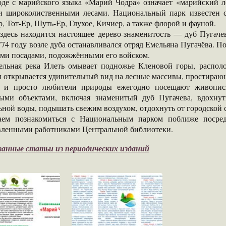
оде с марийского языка «Марий Чодра» означает «марийский л
и широколиственными лесами. Национальный парк известен 
, Тот-Ер, Шуть-Ер, Глухое, Кичиер, а также флорой и фауной.
здесь находится настоящее дерево-знаменитость — дуб Пугаче
774 году возле дуба останавливался отряд Емельяна Пугачёва. П
ими посадами, подожжёнными его войском.
ельная река Илеть омывает подножье Кленовой горы, располо
 открывается удивительный вид на лесные массивы, простирающ
 и просто любители природы ежегодно посещают живопис
ыми объектами, включая знаменитый дуб Пугачева, вдохнут
ной воды, подышать свежим воздухом, отдохнуть от городской 
аем познакомиться с Национальным парком поближе посред
вленными работниками Центральной библиотеки.
анные статьи из периодических изданий