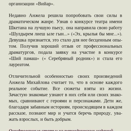
организации «Вийар».
Недавно Анжела ре­шила попробовать свои силы в
драматическом жанре. Узнав о конкур­се театра имени
Шке­тана на лучшую пьесу, она направила свою ра­боту
«Шулдырем лиеш ыле гын...» («Эх, кры­лья бы мне...»).
Девуш­ка признается, это стало для нее бесценным опы­
том. Получив хороший отзыв от профессиональ­ных
драматургов, пода­ла заявку на участие в конкурсе
«Ший памаш» (« Серебряный родник») и стала его
лауреатом.
Отличительной особен­ностью своих произведе­ний
Анжела Михайлова считает то, что в осно­ве каждого
реальное со­бытие. Все сюжеты взя­ты из жизни.
Зачастую знакомые узнают в них себя или своих знако­
мых, сравнивают с геро­ями и персонажами. Де­ти же,
благодаря забав­ным историям, происхо­дящим в каждом
расска­зе, познают мир и учат­ся беречь природу, ува­
жать взрослых, и быть добрым.
Оцифрованные статьи из периодических изданий