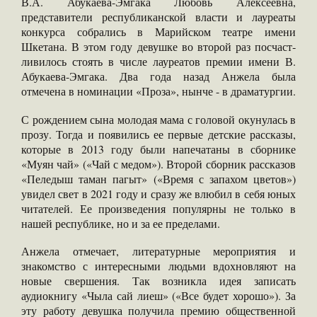
В.А. Абукаева-Эмгака Любовь Алексе­евна,
представители ре­спубликанской власти и лауреаты
конкурса со­брались в Марийском те­атре имени
Шкетана. В этом году девушке во второй раз посчаст­
ливилось стоять в числе лауреатов премии имени В.
Абукаева-Эмгака. Два года назад Анжела была
отмечена в номинации «Проза», нынче - в дра­матургии.
С рождением сына мо­лодая мама с головой окунулась в
прозу. Тогда и появились ее первые детские рассказы,
кото­рые в 2013 году были напечатаны в сборнике
«Муян чай» («Чай с ме­дом»). Второй сборник рассказов
«Пеледыш таман пагыт» («Время с запахом цветов»)
уви­дел свет в 2021 году и сразу же влюбил в себя юных
читателей. Ее про­изведения популярны не только в
нашей респу­блике, но и за ее преде­лами.
Анжела отмечает, ли­тературные мероприя­тия и
знакомство с инте­ресными людьми вдох­новляют на
новые свер­шения. Так возникла идея записать
аудиокнигу «Чыла сай лиеш» («Все будет хорошо»). За
эту работу девушка получила премию обще­ственной