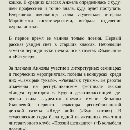
кошке. В средних классах Анжела определилась с буду­
щей профессией и точно знала, куда будет посту­пать.
Вчерашняя школь­ница стала студенткой истфила
Марийского го­суниверситета, выбрала отделение
журналисти­ки.
В первое время ее ма­нила только поэзия. Первый
рассказ увидел свет в старших классах. Небольшие
заметки пе­риодически печатались в газетах «Ямде лий»
и «Юл увер».
За плечами Анжелы участие в литературных семинарах
и творческих мероприятиях, победы в конкурсах, среди
них «Самырык тукым», «Рвезылык тукым». Ее работы
отмечены на ре­спубликанском фести­вале языков
«Lingva-Территория ». Будучи десятиклассницей, де­
вушка стала лауреатом премии имени Зинаи­ды
Яковлевой, перво­го редактора республи­канской
детской газеты «Ямде лий» («Будь го­тов»). В
студенческие го­ды была одной из актив­ных участниц
литера­турного клуба «Поэзий шепкаште» («В колыбе­ли
поэзии»).