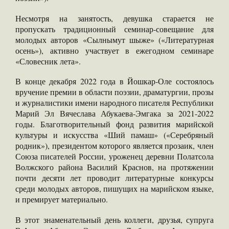
Несмотря на заня­тость, девушка старает­ся не
пропускать тради­ционный семинар-сове­щание для
молодых ав­торов «Сылнымут шыже» («Литературная
осень»), активно уча­ствует в ежегодном се­минаре
«Словесник ле­та».
В конце декабря 2022 года в Йошкар-Оле состоялось
вручение премии в области поэзии, драматургии, прозы
и журналистики имени народного писателя Республики
Марий Эл Вячеслава Абукаева-Эмгака за 2021-2022
годы. Благотворительный фонд развития ма­рийской
культуры и искусства «Ший памаш» («Серебряный
родник»), президентом которого является прозаик, член
Союза писателей Рос­сии, уроженец деревни Полатсола
Волжского района Василий Краснов, на протяжении
почти десяти лет проводит литературные конкурсы
среди молодых авторов, пишущих на марий­ском языке,
и премирует материально.
В этот знаменательный день коллеги, друзья, супруга