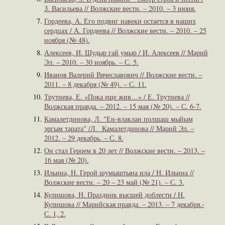
З. Васильева // Волжские вести. – 2010. – 3 июня.
Гордеева, А. Его подвиг навеки остается в наших
сердцах / А. Гордеева // Волжские вести. – 2010. – 25
ноября (№ 48).
Алексеев, И. Шудыр гай умыр / И. Алексеев // Марий
Эл. – 2010. – 30 ноябрь. – С. 5.
Иванов Валерий Вячеславович // Волжские вести. –
2011. – 8 декабря (№ 49). – С. 11.
Трутнева, Е. «Пока еще жив…» / Е. Трутнева //
Волжская правда. – 2012. – 15 мая (№ 20). – С. 6-7.
Камалетдинова, Л. "Ен-влаклан полшаш мыйым
эргым тарата" /Л. Камалетдинова // Марий Эл. –
2012. – 29 декабрь. – С. 8.
Он стал Героем в 20 лет // Волжские вести. – 2013. –
16 мая (№ 20).
Ильина, Н. Герой шумыштына ила / Н. Ильина //
Волжские вести. – 20 – 23 май (№ 21). – С. 3.
Кулишова, Н. Праздник высшей доблести / Н.
Кулишова // Марийская правда. – 2013. – 7 декабря.-
С. 1, 2.