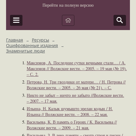
Перейти на полную версию
Главная
Ресурсы
→
→
Оцифрованные издания
→
Знаменитые люди
Максимов, А. Последние сутки вечными стали… / А.
Максимов // Волжские вести. – 2005. – 19 мая (№ 19).
– С. 2.
Петрова, Н. Три гвоздики от матери… / Н. Петрова //
Волжские вести. – 2005. – 26 мая (№ 21). – С.
Никто не забыт – ничто не забыто //Волжские вести.
– 2007. – 17 мая.
Ильина, Н. Калык шумышто эрелан кодын / Н.
Ильина // Волжские вести. – 2008. – 22 мая.
Васильева, К. В память о Героях / К. Васильева //
Волжские вести. – 2009. – 21 мая.
Васильева, З. В день памяти – смотр строя и песни /